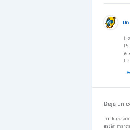
Un
Ho
Pa
el
Lo
R
Deja un 
Tu direcció
están marc