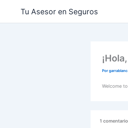
Ir
Tu Asesor en Seguros
al
contenido
¡Hola
Por
garrablan
Welcome t
1 comentario