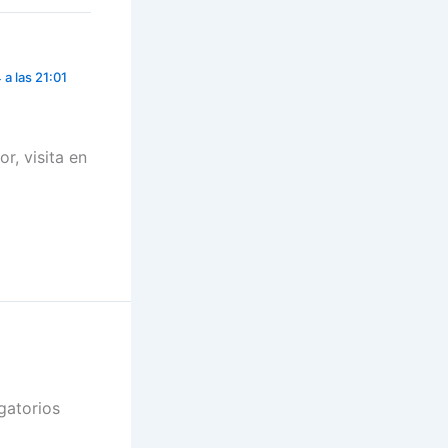
a las 21:01
r, visita en
gatorios